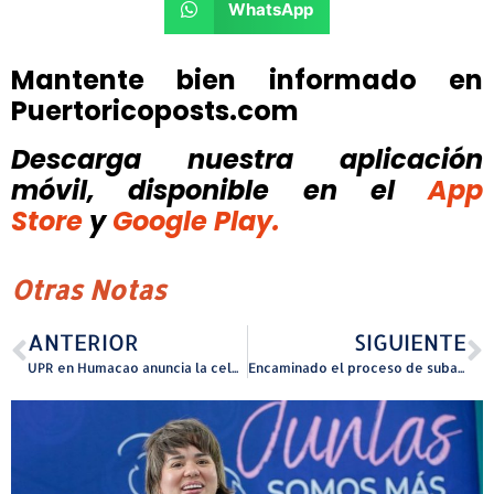
WhatsApp
Mantente bien informado en
Puertoricoposts.com
Descarga nuestra aplicación
móvil, disponible
en el
App
Store
y
Google Play.
Otras Notas
ANTERIOR
SIGUIENTE
UPR en Humacao anuncia la celebración de la Cumbre de Investigación e Innovación para la Economía del Conocimiento
Encaminado el proceso de subasta para construcción parque Doble A de Hatillo