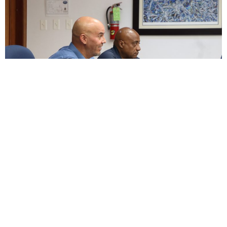
ENCUESTA
¿Apoyas enmendar la ley para permitir un descanso
digno junto a nuestras mascotas, honrando el vínculo
de lealtad, alegría y amor incondicional que nos
brindaron durante toda su vida?
Si