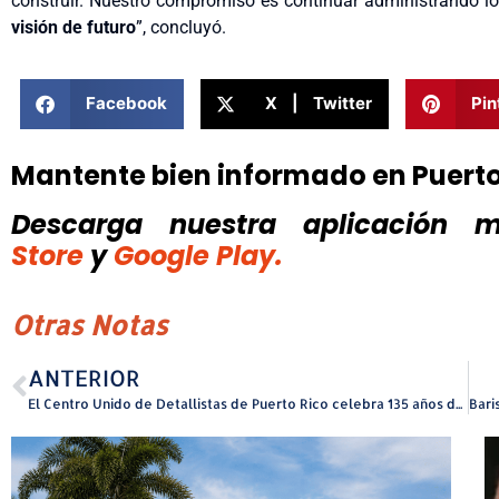
construir. Nuestro compromiso es continuar administrando l
visión de futuro
”, concluyó.
Facebook
X | Twitter
Pin
Mantente bien informado en Puert
Descarga nuestra aplicación mó
Store
y
Google Play.
Otras Notas
ANTERIOR
El Centro Unido de Detallistas de Puerto Rico celebra 135 años de historia