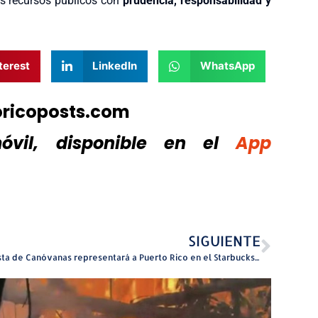
os recursos públicos con
prudencia, responsabilidad y
terest
LinkedIn
WhatsApp
oricoposts.com
vil, disponible
en el
App
SIGUIENTE
Barista de Canóvanas representará a Puerto Rico en el Starbucks LAC Barista Championship en Costa Rica, que reúne al mejor talento cafetero de la región