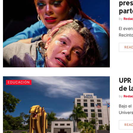
pres
part
by
Redac
El even
Recinto
REA
UPR 
EDUCACIÓN
de l
by
Redac
Bajo el
Univers
REA