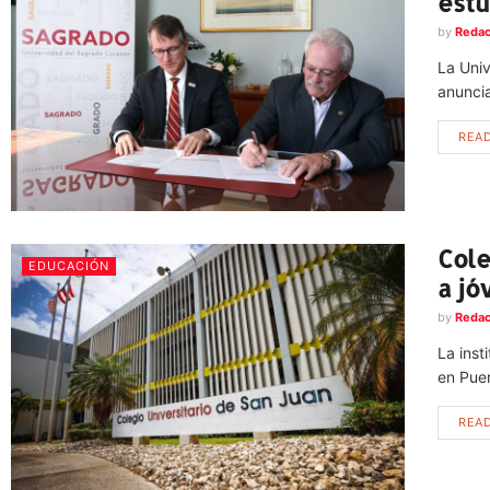
estu
by
Redac
La Univ
anuncia
REA
Cole
EDUCACIÓN
a jó
by
Redac
La inst
en Pue
REA