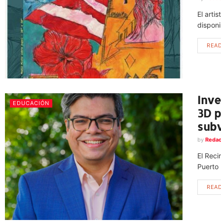
El arti
disponi
REA
Inve
EDUCACIÓN
3D p
subv
by
Redac
El Reci
Puerto 
REA