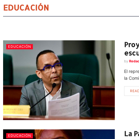
EDUCACIÓN
Proy
EDUCACIÓN
escu
by
Redac
El repr
la Comi
REA
La P
EDUCACIÓN