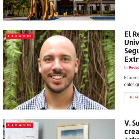
El R
EDUCACIÓN
Univ
Segu
Extr
by
Redac
El aum
calor q
REA
V. S
EDUCACIÓN
crea