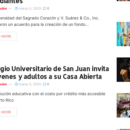
diantes
ción
marzo 5, 2025
0
ersidad del Sagrado Corazón y V. Suárez & Co., Inc.
ron un acuerdo para la creación de un fondo...
D MORE
gio Universitario de San Juan invita
venes y adultos a su Casa Abierta
ción
marzo 5, 2025
0
itución educativa con el costo por crédito más accesible
rto Rico
D MORE