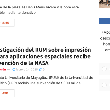
sta de la pieza es Denis Mario Rivera y la obra está
ble mediante donativo.
D MORE
¿Apo
desca
hon
stigación del RUM sobre impresión
am
ara aplicaciones espaciales recibe
ención de la NASA
ción
febrero 24, 2025
0
nto Universitario de Mayagüez (RUM) de la Universidad de
Rico (UPR) recibió una subvención de $300 mil de...
D MORE