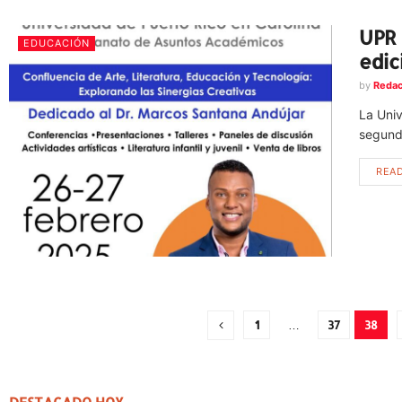
UPR 
EDUCACIÓN
edic
by
Redac
La Univ
segunda
REA
1
…
37
38