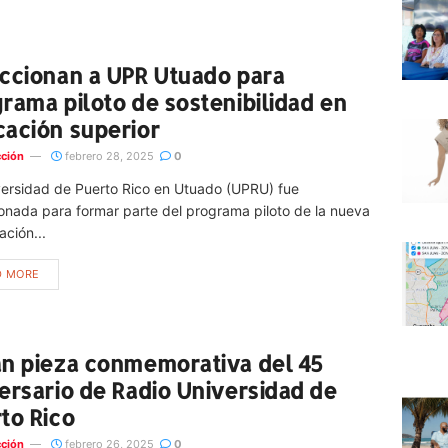
ccionan a UPR Utuado para
rama piloto de sostenibilidad en
ación superior
ción
febrero 28, 2025
0
versidad de Puerto Rico en Utuado (UPRU) fue
onada para formar parte del programa piloto de la nueva
ación...
D MORE
n pieza conmemorativa del 45
ersario de Radio Universidad de
to Rico
ción
febrero 26, 2025
0