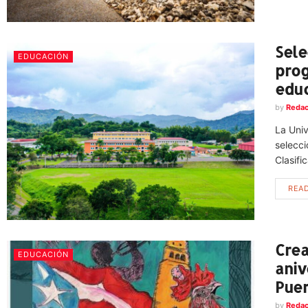
Sele
EDUCACIÓN
prog
educ
by
Redac
La Uni
selecci
Clasific
REA
Crea
EDUCACIÓN
aniv
Puer
by
Redac